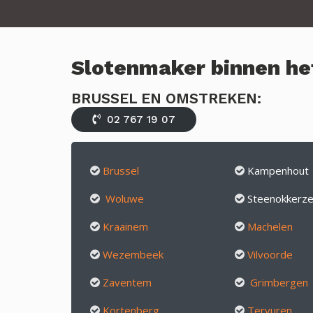
Slotenmaker binnen he
BRUSSEL EN OMSTREKEN:
02 767 19 07
Brussel
Kampenhout
Woluwe
Steenokkerze
Kraainem
Machelen
Wezembeek
Vilvoorde
Zaventem
Grimbergen
Kortenberg
Tervuren