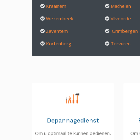
Kraainem
Machelen
Wezembeek
Vilvoorde
Zaventem
Grimbergen
Kortenberg
Tervuren
Depannagedienst
Om u optimaal te kunnen bedienen,
Om u