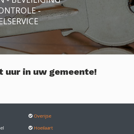
CONTROLE -
ELSERVICE
t uur in uw gemeente!
Overijse
el
Hoeilaart