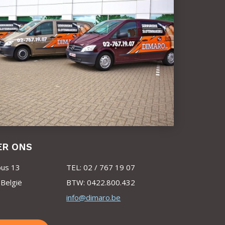
ER ONS
bus 13
TEL: 02 / 767 19 07
België
BTW: 0422.800.432
info@dimaro.be