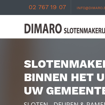
02 767 19 07
INFO@DIMARO.
SLOTENMAKE
BINNEN HET U
UW GEMEENT
SLOTEN - DEUREN & RAMEN