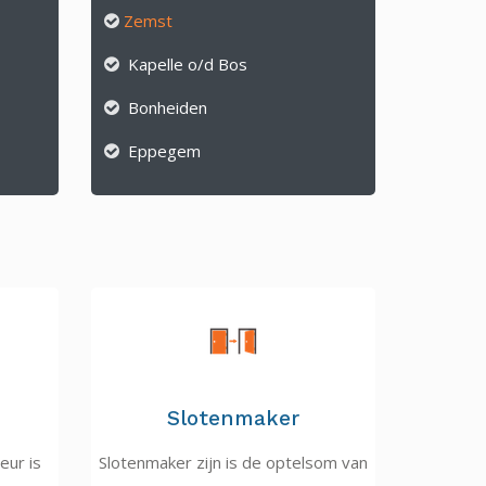
Zemst
Kapelle o/d Bos
Bonheiden
Eppegem
Slotenmaker
eur is
Slotenmaker zijn is de optelsom van