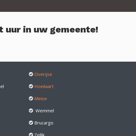
t uur in uw gemeente!
Overijse
el
Hoeilaart
Meise
Wemmel
Brucargo
Zellik