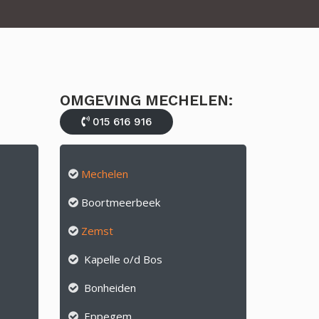
OMGEVING MECHELEN:
015 616 916
Mechelen
Boortmeerbeek
Zemst
Kapelle o/d Bos
Bonheiden
Eppegem