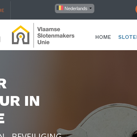
Nederlands
BE
HOME
SLOTE
R
UR IN
E
 - BEVEILIGING